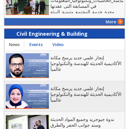
هندسة_الحاسبات_وتكنولوجيا_المعلومات
في المسابقة التى عقدتها
وحدة_خدمة_المجتمع_وتنمية_البيئة
للعام ٢٠٢٣-٢٠٢٤
More
Civil Engineering & Building
Technology - Today
News
Events
Video
إنجاز علمي جديد يرسخ مكانة
الأكاديمية الحديثة للهندسة والتكنولوجيا
عالمياً
إنجاز علمي جديد يرسخ مكانة
الأكاديمية الحديثة للهندسة والتكنولوجيا
عالمياً
ندوة جيوجريد وجميع المواد الحديثة
وسند جوانب الحفر والطرق