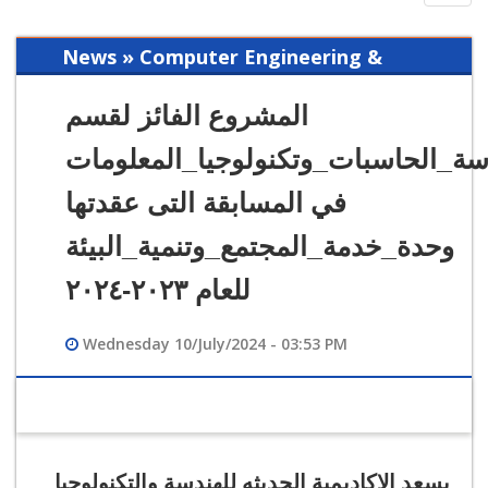
navig
News » Computer Engineering &
Information Technology
المشروع الفائز لقسم
سة_الحاسبات_وتكنولوجيا_المعلومات
في المسابقة التى عقدتها
وحدة_خدمة_المجتمع_وتنمية_البيئة
للعام ٢٠٢٣-٢٠٢٤
Wednesday 10/July/2024 - 03:53 PM
يسعد الاكاديمية الحديثه للهندسة والتكنولوجيا