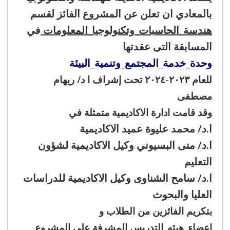
بالمعادي ان تعلن عن المشروع الفائز لقسم
هندسة_الحاسبات_وتكنولوجيا_المعلومات
في
المسابقة التى عقدتها
وحدة_خدمة_المجتمع_وتنمية_البيئة
للعام ٢٠٢٣-٢٠٢٤ تحت إشراف ا د/ ريهام
مصطفى
وقد قامت ادارة الاكاديمية متمثلة في
ا.د/
محمد عليوة
عميد الاكاديمية
ا.د/
منى البسيوني
وكيل الاكاديمية لشؤون
التعليم
ا.د/
سامح الشناوى
وكيل الاكاديمية للدراسات
العليا والبحوث
بتكريم الفائزين من الطلاب و
اعضاء_هيئه_التدريس المشرفة على المشروع