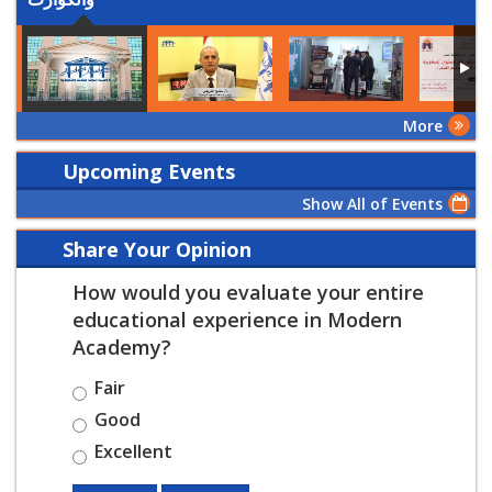
More
Upcoming Events
Show All of Events
Share Your Opinion
How would you evaluate your entire
educational experience in Modern
Academy?
Fair
Good
Excellent