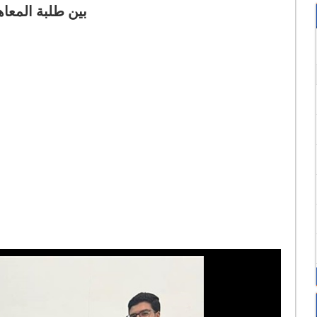
بين طلبة المعاهد العليا باشراف ورعاية وزارة_التعليم_العالى