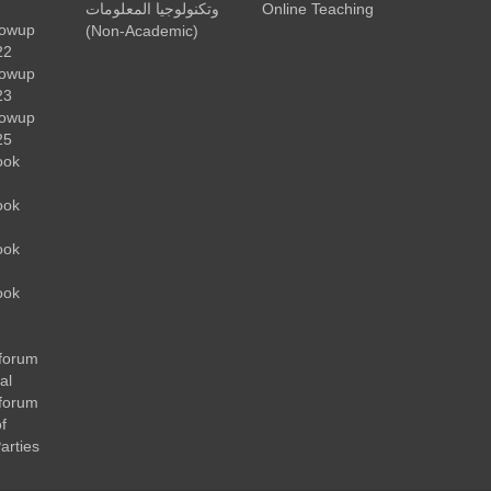
وتكنولوجيا المعلومات
Online Teaching
lowup
(Non-Academic)
22
lowup
23
lowup
25
ook
ook
ook
ook
forum
al
forum
f
arties