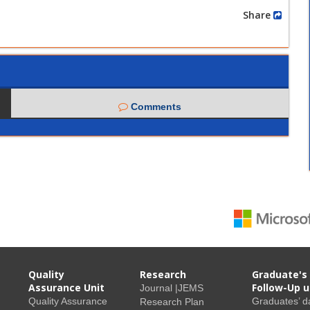
Share
Comments
Quality
Research
Graduate's
Assurance Unit
Follow-Up u
Journal |JEMS
Quality Assurance
Graduates’ d
Research Plan