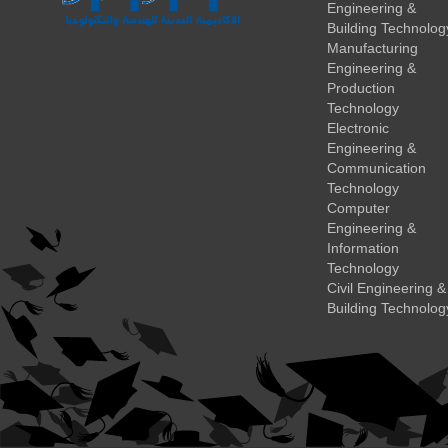
Engineering &
Building Technolog
Manufacturing
Engineering &
Production
Technology
Electronic
Engineering &
Communication
Technology
Computer
Engineering &
Information
Technology
Civil Engineering &
Building Technolog