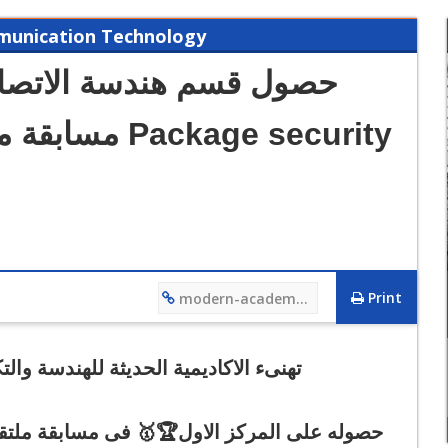
munication Technology
حصول قسم هندسة الاتصال
kage security
12/12/2023 01:27 PM
فيديو تعريفي لقسم هندسة التصنيع وتكنولوجيا الانتاج
Print
modern-academy.edu.eg/4613
طلبة مشروع
تهنىء الاكاديمية الحديثة للهندسة وال
حصوله على المركز الاول🏆🥇 فى مسابقة ملتقى