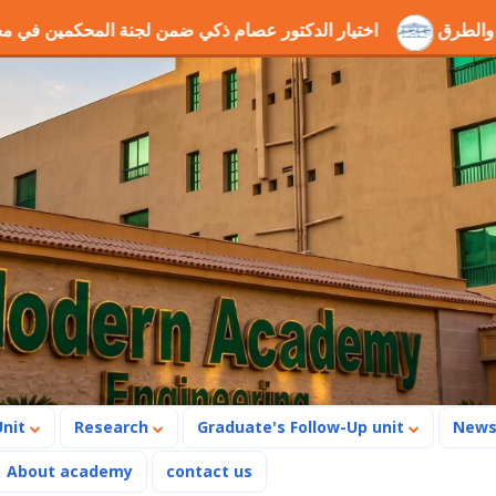
وانب الحفر والطرق
اختيار الدكتور عصام ذكي ضمن لجنة المح
Unit
Research
Graduate's Follow-Up unit
New
About academy
contact us