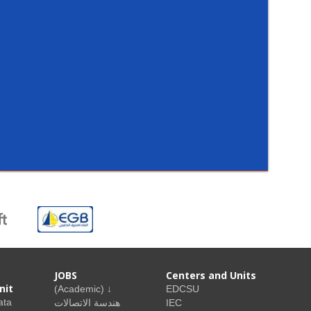
JOBS
Centers and Units
nit
(Academic) ↓
EDCSU
ata
هندسة الاتصالات
IEC