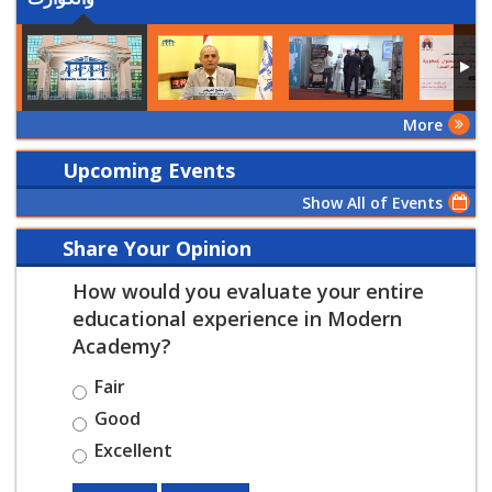
More
Upcoming Events
Show All of Events
Share Your Opinion
How would you evaluate your entire
educational experience in Modern
Academy?
Fair
Good
Excellent