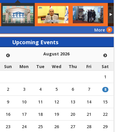
الأكاديمية الحديثة للهندسة
إنجاز علمي جديد ي
والتكنولوجيا عالمياً
​ع وتكنولوجيا الانتاج بخالص
بكل فخر واعتزاز يتقدم قسم ه
 كمال عضو هيئة تدريس بقسم
الشكر والتقدير الي د / محم
More
بقسم هندسة التصنيع وتكنولوجيا الانتاج علي نشر عدد 2 ورقة ...
Upcoming Events
August 2026
Sun
Mon
Tue
Wed
Thu
Fri
Sat
1
2
3
4
5
6
7
8
9
10
11
12
13
14
15
16
17
18
19
20
21
22
23
24
25
26
27
28
29