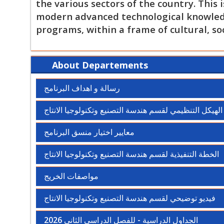
the various sectors of the country. This
Engineering and Production Technology 
modern advanced technological knowledge
technical knowledge in thisfield. During 
programs, within a frame of cultural, soc
foundational sciences such as mathema
the later stages it includes courses 
engineering in addition to practical
About Departements
academic years, and in the last stages
specialization. We are committed to p
رسالة و اهداف البرنامج
meet Egypt's growing need in the f
production technology. The Academy's m
الهيكل التنظيمي لقسم هندسة التصنيع وتكنولوجيا الانتاج
to enter the labor market, but also 
معايير اختيار منسق البرنامج
knowledge skills necessary to face all 
challenges, which qualifies them to lead
الخطة التنفيذية لقسم هندسة التصنيع وتكنولوجيا الانتاج
innovation committed to professional 
industrial sectors. Once again, I welc
مواصفات الخريج
Engineering and Production Technolo
فيديو توضيحي لقسم هندسة التصنيع وتكنولوجيا الانتاج
promising department. I wish you all th
Prof. Dr. Hany Ahme
الجداول الدراسية - للفصل الدراسي الثاني 2026