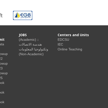
JOBS
Centers and Units
nit
(Academic) ↓
EDCSU
ata
هندسة الاتصالات
IEC
وتكنولوجيا المعلومات
Online Teaching
lowup
(Non-Academic)
22
lowup
23
lowup
25
ook
ook
ook