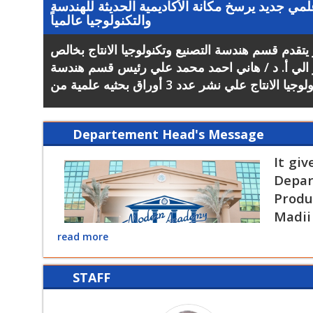
لمي جديد يرسخ مكانة الأكاديمية الحديثة للهندسة
حصول ق
والتكنولوجيا عالمياً
​تقدم قسم هندسة التصنيع وتكنولوجيا الانتاج بخالص
تتشرف 
 الي أ. د / هاني احمد محمد علي رئيس قسم هندسة
بقسم
أحم
Departement Head's Message
It gi
Depar
Produ
Madii
and 
read more
excep
to oc
STAFF
world, where the courses offered for te
the current and future market nee