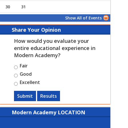
30
31
Show All of Events
Share Your Opinion
rof. Ahmed Mohamed Abdel Aziz
Prof. N
Kohail
How would you evaluate your
entire educational experience in
Modern Academy?
Fair
Good
Excellent
Submit
Results
Modern Academy LOCATION