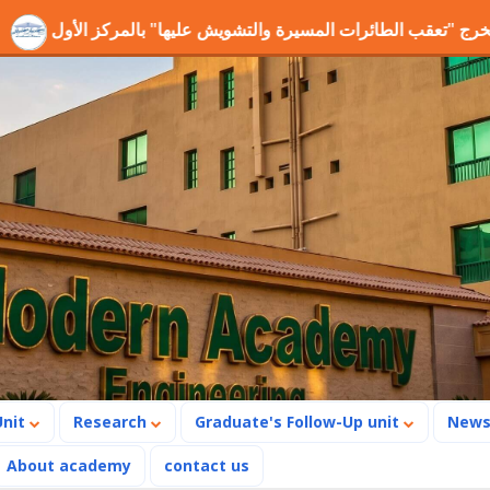
ز مشروع التخرج "تعقب الطائرات المسيرة والتشويش عليها" بالمركز
Unit
Research
Graduate's Follow-Up unit
New
About academy
contact us