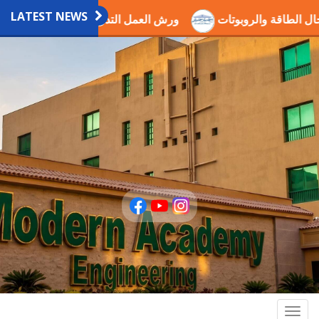
LATEST NEWS
في مجال الطاقة والروبوتات
ورش العمل التدريبية العلمية بالاك
Togg