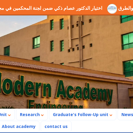
جوانب الحفر والطرق
اختيار الدكتور عصام ذكي ضمن لجنة المح
Unit
Research
Graduate's Follow-Up unit
New
About academy
contact us