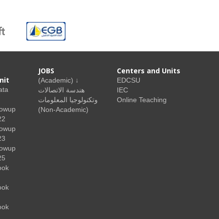
JOBS
Centers and Units
nit
(Academic) ↓
EDCSU
ata
هندسة الاتصالات
IEC
وتكنولوجيا المعلومات
Online Teaching
lowup
(Non-Academic)
22
lowup
23
lowup
25
ook
ook
ook