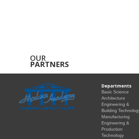
OUR
PARTNERS
Departments
Basic Science
Architecture
Engineering &
Building Technolog
Manufacturing
Engineering &
Production
Technology