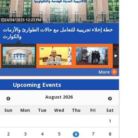
24/08/2025 12:23 PM
07/05/2
ور سامح
خطة إخلاء تجريبية للتعامل مع حالات الطوارئ والأزمات
نولوجيا
والكوارث
More
Upcoming Events
August 2026
Sun
Mon
Tue
Wed
Thu
Fri
Sat
1
2
3
4
5
7
8
6