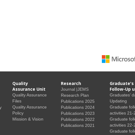
Quality
Research
Graduate's
Assurance Unit
Follow-Up u
Journal |JEMS
Quality Assurance
Graduates’ d
Research Plan
Files
Updating
Publications 2025
Quality Assurance
Graduate fol
y
Publications 2024
Policy
activities 21-
Publications 2023
Mission & Vision
Graduate fol
Publications 2022
activities 22-
Publications 2021
Graduate fol