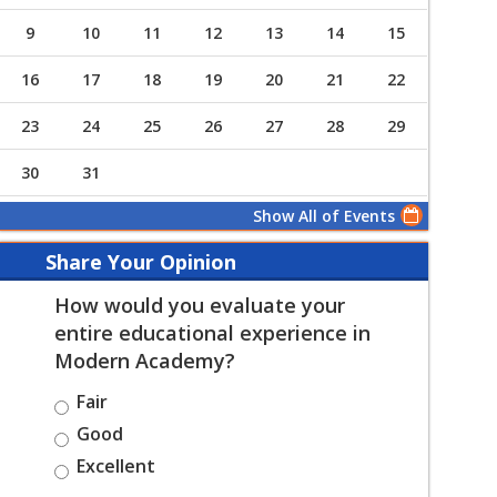
9
10
11
12
13
14
15
16
17
18
19
20
21
22
23
24
25
26
27
28
29
30
31
Show All of Events
Share Your Opinion
How would you evaluate your
entire educational experience in
Modern Academy?
Fair
Good
Excellent