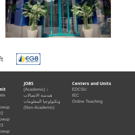
JOBS
Centers and Units
nit
(Academic) ↓
EDCSU
ata
هندسة الاتصالات
IEC
وتكنولوجيا المعلومات
Online Teaching
lowup
(Non-Academic)
22
lowup
23
lowup