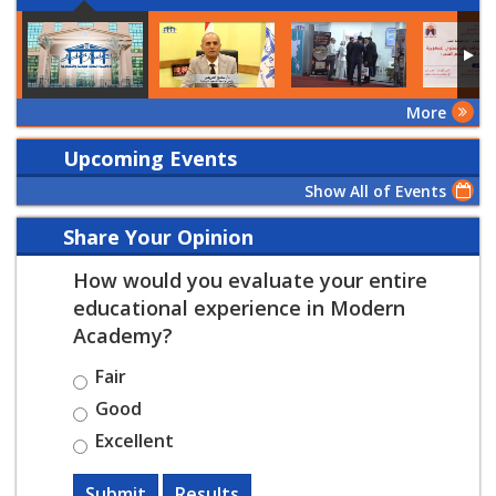
More
Upcoming Events
Show All of Events
Share Your Opinion
How would you evaluate your entire
educational experience in Modern
Academy?
Fair
Good
Excellent
Submit
Results