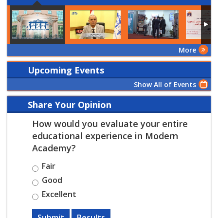
More
Upcoming Events
Show All of Events
Share Your Opinion
How would you evaluate your entire
educational experience in Modern
Academy?
Fair
Good
Excellent
Submit
Results