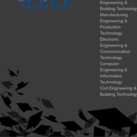
Engineering &
Building Technolog
Manufacturing
Engineering &
Production
Technology
Electronic
Engineering &
Communication
Technology
Computer
Engineering &
Information
Technology
Civil Engineering &
Building Technolog