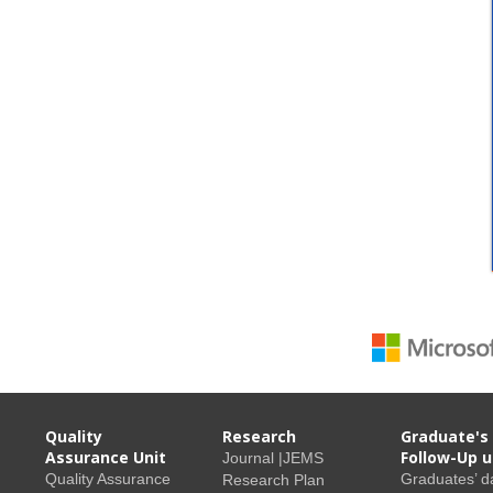
Quality
Research
Graduate's
Assurance Unit
Follow-Up u
Journal |JEMS
Quality Assurance
Graduates’ d
Research Plan