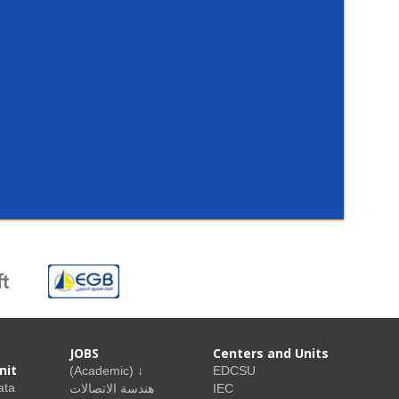
JOBS
Centers and Units
nit
(Academic) ↓
EDCSU
ata
هندسة الاتصالات
IEC