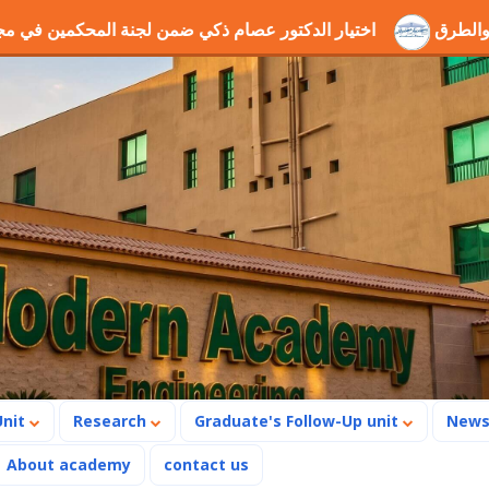
انب الحفر والطرق
اختيار الدكتور عصام ذكي ضمن لجنة المحكم
Unit
Research
Graduate's Follow-Up unit
New
About academy
contact us