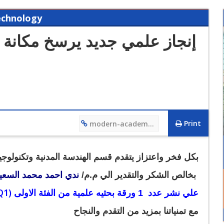
Technology
إنجاز علمي جديد يرسخ مكانة ال
Print
modern-academy.edu.eg/4660
12/12/2023 01:27 PM
فيديو تعريفي لقسم هندسة التصنيع وتكنولوجيا الانتاج
بكل فخر واعتزاز يتقدم قسم الهندسة المدنية وتكنولوجيا ا
ندي احمد محمد السعي
/
بخالص الشكر والتقدير الي م.م
Q1)
علي نشر عدد 1
ورقة بحثيه علمية من الفئة الاولى
مع تمنياتنا بمزيد من التقدم والنجاح