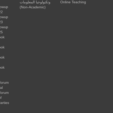
وتكنولوجيا المعلومات
Online Teaching
lowup
(Non-Academic)
22
lowup
23
lowup
25
ook
ook
ook
ook
forum
al
forum
f
arties