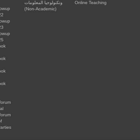
وتكنولوجيا المعلومات
Online Teaching
lowup
(Non-Academic)
22
lowup
23
lowup
25
ook
ook
ook
ook
forum
al
forum
f
arties