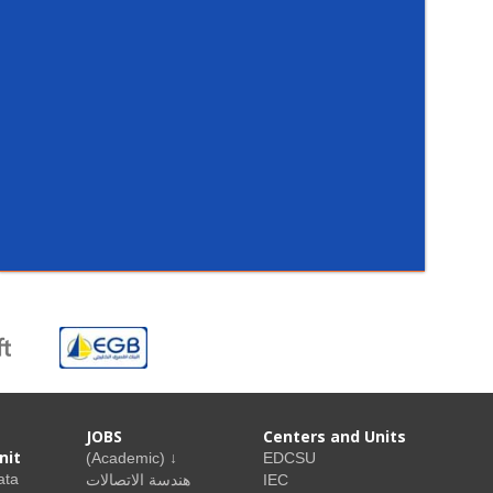
JOBS
Centers and Units
nit
(Academic) ↓
EDCSU
ata
هندسة الاتصالات
IEC