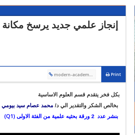
إنجاز علمي جديد يرسخ مكانة ال
Print
modern-academy.edu.eg/4655
12/12/2023 01:27 PM
فيديو تعريفي لقسم هندسة التصنيع وتكنولوجيا الانتاج
​بكل فخر يتقدم قسم العلوم الاساسية
بخالص الشكر والتقدير الي
د/
محمد عصام سيد بيومي
ع
(Q1)
بنشر عدد 2
ورقة بحثيه علمية من الفئة الاولى