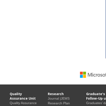
Quality
Research
Graduate's
Assurance Unit
Follow-Up u
Journal |JEMS
Quality Assurance
Graduates’ d
Research Plan