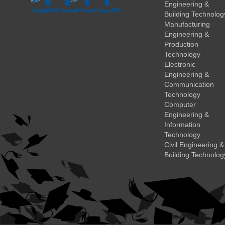
Engineering &
Building Technolog
Manufacturing
Engineering &
Production
Technology
Electronic
Engineering &
Communication
Technology
Computer
Engineering &
Information
Technology
Civil Engineering &
Building Technolog