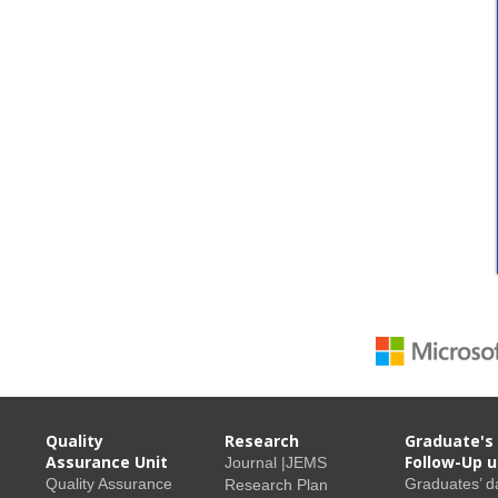
Quality
Research
Graduate's
Assurance Unit
Follow-Up u
Journal |JEMS
Quality Assurance
Graduates’ d
Research Plan