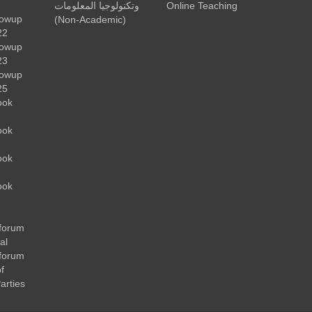
وتكنولوجيا المعلومات
Online Teaching
lowup
(Non-Academic)
22
lowup
23
lowup
25
ook
ook
ook
ook
forum
al
forum
f
arties