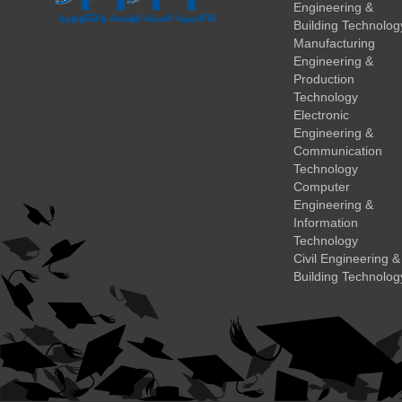
Engineering &
Building Technolog
Manufacturing
Engineering &
Production
Technology
Electronic
Engineering &
Communication
Technology
Computer
Engineering &
Information
Technology
Civil Engineering &
Building Technolog