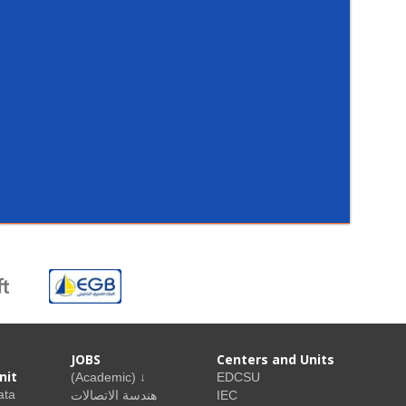
JOBS
Centers and Units
nit
(Academic) ↓
EDCSU
ata
هندسة الاتصالات
IEC