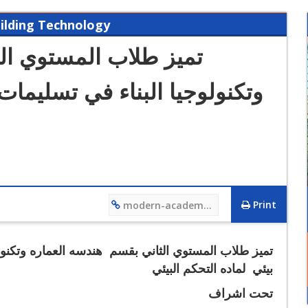
ilding Technology
تميز طلاب المستوي ال
وتكنولوجيا البناء في تسليما
12/12/2023 01:27 PM
فيديو تعريفي لقسم هندسة التصنيع وتكنولوجيا الانتاج
Print
modern-academy.edu.eg/4602
تميز طلاب المستوي الثاني بقسم هندسه العماره وتكنولوج
بيئي
لماده التحكم البيئي
تحت اشراف