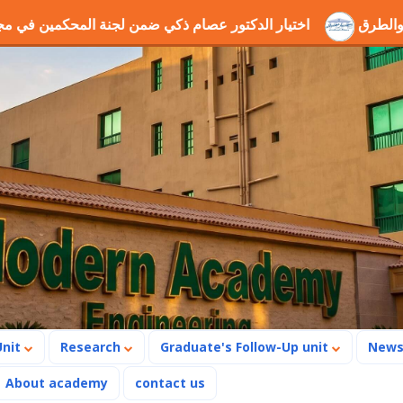
وانب الحفر والطرق
اختيار الدكتور عصام ذكي ضمن لجنة المح
Unit
Research
Graduate's Follow-Up unit
New
About academy
contact us