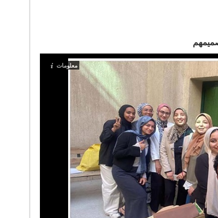
صميمهم
معلومات